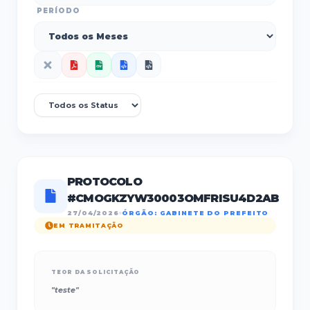
PERÍODO
PROTOCOLO
#
CMOGKZYW30003OMFRISU4D2AB
27/04/2026
ÓRGÃO:
GABINETE DO PREFEITO
EM TRAMITAÇÃO
TEOR DA SOLICITAÇÃO
"
teste
"