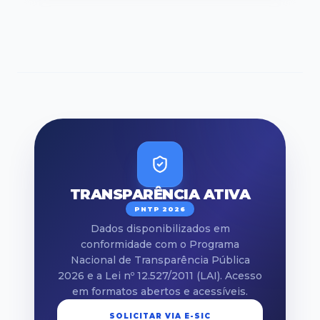
TRANSPARÊNCIA ATIVA
PNTP 2026
Dados disponibilizados em
conformidade com o Programa
Nacional de Transparência Pública
2026 e a Lei nº 12.527/2011 (LAI). Acesso
em formatos abertos e acessíveis.
SOLICITAR VIA E-SIC