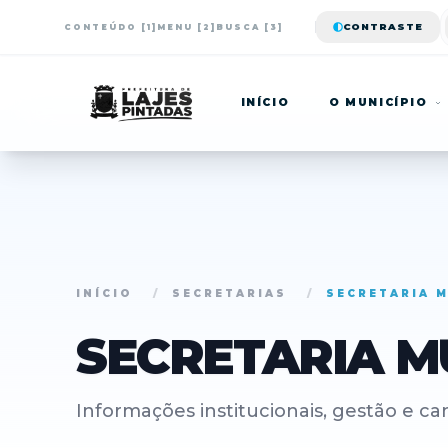
CONTRASTE
CONTEÚDO [1]
MENU [2]
BUSCA [3]
INÍCIO
O MUNICÍPIO
INÍCIO
/
SECRETARIAS
/
SECRETARIA 
SECRETARIA M
Informações institucionais, gestão e ca